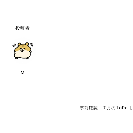
投稿者
M
事前確認！７月のToDo