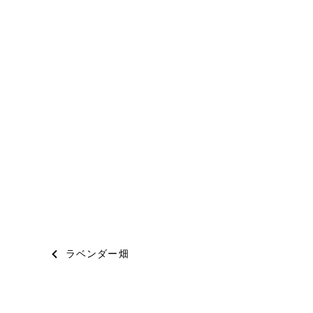
投
ラベンダー畑
稿
ナ