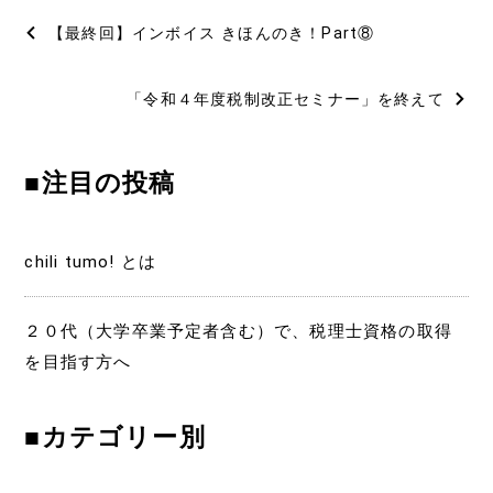
投
【最終回】インボイス きほんのき！Part⑧
稿
「令和４年度税制改正セミナー」を終えて
ナ
ビ
■注目の投稿
ゲ
ー
chili tumo! とは
シ
ョ
２０代（大学卒業予定者含む）で、税理士資格の取得
を目指す方へ
ン
■カテゴリー別