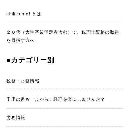
ー
chili tumo! とは
シ
ョ
２０代（大学卒業予定者含む）で、税理士資格の取得
を目指す方へ
ン
■カテゴリー別
税務・財務情報
千里の道も一歩から！経理を楽にしませんか？
労務情報