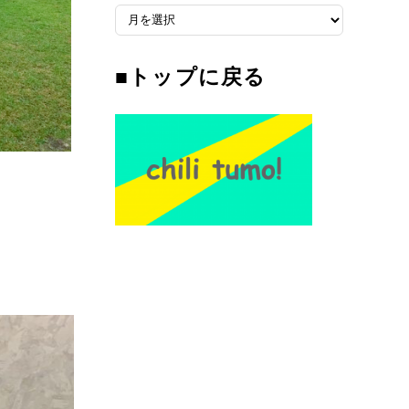
■
ア
ー
■トップに戻る
カ
イ
ブ