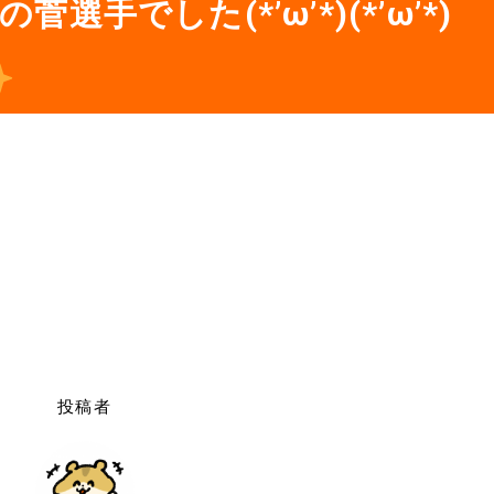
手でした(*’ω’*)(*’ω’*)
！
投稿者