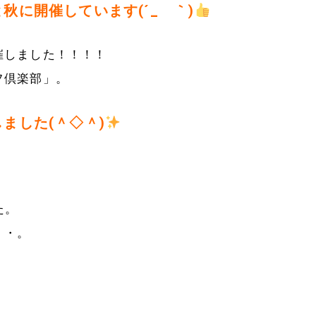
に開催しています(´_ゝ｀)
催しました！！！！
フ倶楽部」。
ました(＾◇＾)
た。
・・。