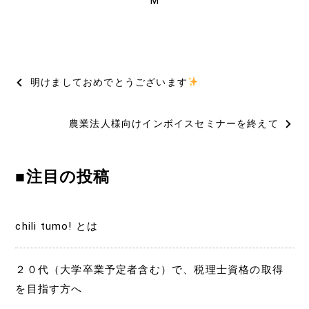
M
投
明けましておめでとうございます
稿
農業法人様向けインボイスセミナーを終えて
ナ
ビ
■注目の投稿
ゲ
ー
chili tumo! とは
シ
ョ
２０代（大学卒業予定者含む）で、税理士資格の取得
を目指す方へ
ン