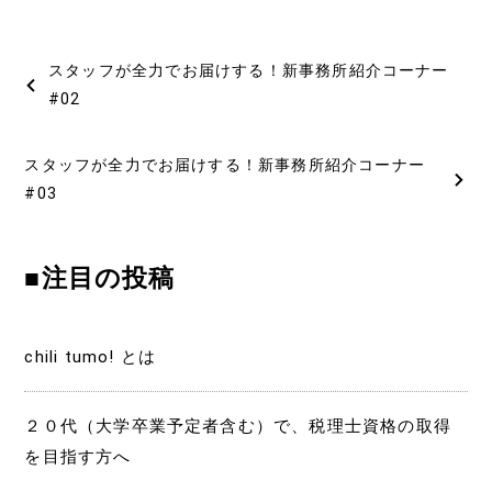
投
スタッフが全力でお届けする！新事務所紹介コーナー
稿
#02
ナ
スタッフが全力でお届けする！新事務所紹介コーナー
ビ
#03
ゲ
■注目の投稿
ー
シ
chili tumo! とは
ョ
ン
２０代（大学卒業予定者含む）で、税理士資格の取得
を目指す方へ