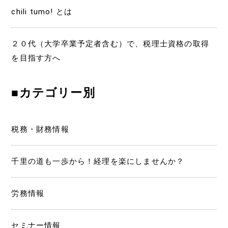
ー
chili tumo! とは
シ
ョ
２０代（大学卒業予定者含む）で、税理士資格の取得
を目指す方へ
ン
■カテゴリー別
税務・財務情報
千里の道も一歩から！経理を楽にしませんか？
労務情報
セミナー情報