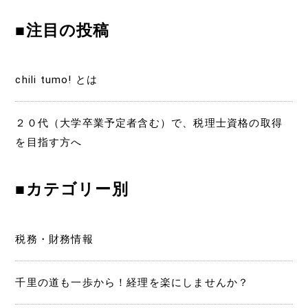
ゲ
■注目の投稿
ー
シ
chili tumo! とは
ョ
２０代（大学卒業予定者含む）で、税理士資格の取得
ン
を目指す方へ
■カテゴリー別
税務・財務情報
千里の道も一歩から！経理を楽にしませんか？