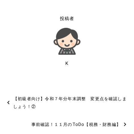
投稿者
K
投
【初級者向け】令和７年分年末調整 変更点を確認しま
稿
しょう！②
ナ
事前確認！１１月のToDo【税務・財務編】
ビ