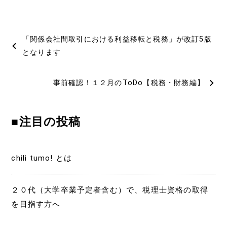
投
「関係会社間取引における利益移転と税務」が改訂5版
稿
となります
ナ
事前確認！１２月のToDo【税務・財務編】
ビ
ゲ
■注目の投稿
ー
シ
chili tumo! とは
ョ
２０代（大学卒業予定者含む）で、税理士資格の取得
ン
を目指す方へ