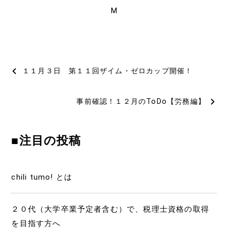
M
投
１１月３日 第１１回ザイム・ゼロカップ開催！
稿
事前確認！１２月のToDo【労務編】
ナ
ビ
■注目の投稿
ゲ
ー
chili tumo! とは
シ
ョ
２０代（大学卒業予定者含む）で、税理士資格の取得
を目指す方へ