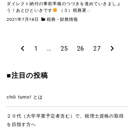
ダイレクト納付の事前準備のつづきを進めていきましょ
う！あとひといきです
（３）税務署...
2021年7月18日
税務・財務情報
前
1
…
25
26
27
次
投
の
の
稿
ペ
ペ
■注目の投稿
ー
ー
の
ジ
ジ
ペ
chili tumo! とは
ー
２０代（大学卒業予定者含む）で、税理士資格の取得
を目指す方へ
ジ